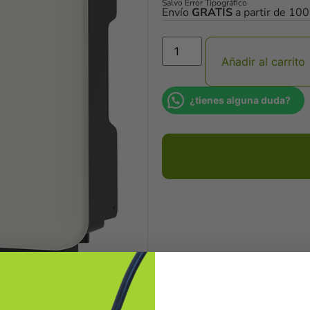
Salvo Error Tipográfico
Envío
GRATIS
a partir de 10
Añadir al carrito
¿tienes alguna duda?