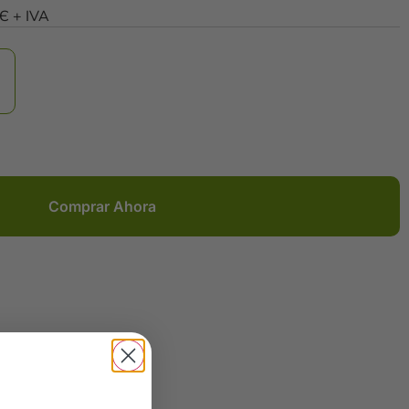
0Є + IVA
Comprar Ahora