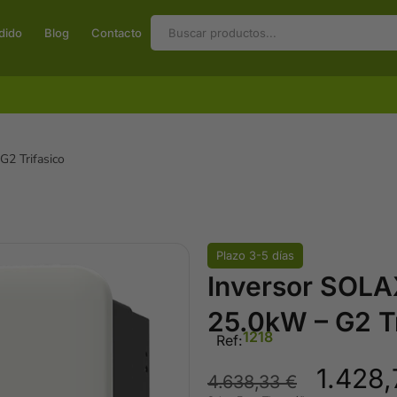
dido
Blog
Contacto
2 Trifasico
Plazo 3-5 días
Inversor SOL
25.0kW – G2 Tr
1218
Ref:
1.428
4.638,33
€