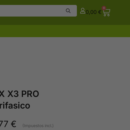
0
0,00
€
AX X3 PRO
ifasico
,77
€