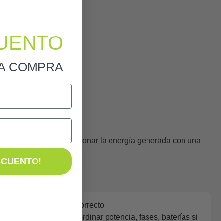
UENTO
RA COMPRA
 busca convertir y gestionar la energía generada con una
SCUENTO!
Dimensionamiento correcto
La elección debe coordinar potencia, fases, baterías si