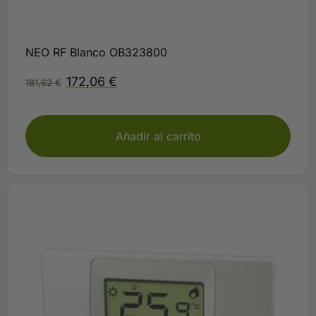
NEO RF Blanco OB323800
172,06
€
181,62
€
Disponible
Añadir al carrito