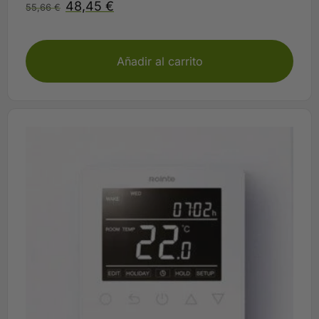
48,45
€
55,66
€
plazo según disponibilidad Rointe
Añadir al carrito