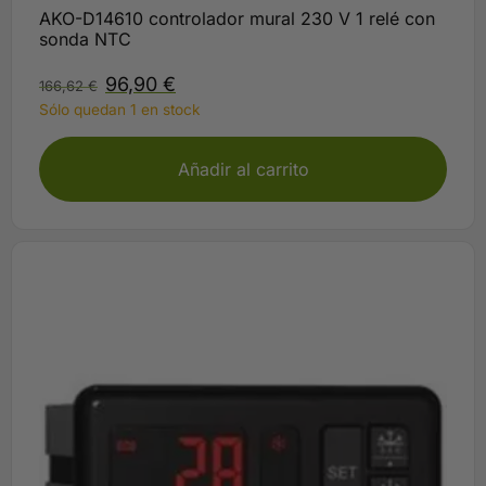
AKO-D14610 controlador mural 230 V 1 relé con
sonda NTC
96,90
€
166,62
€
Sólo quedan 1 en stock
Añadir al carrito