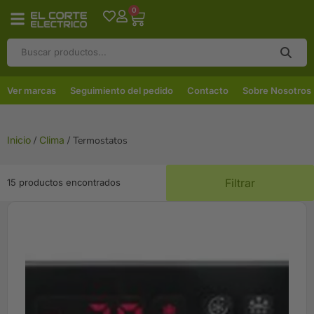
0
Ver marcas
Seguimiento del pedido
Contacto
Sobre Nosotros
Inicio
/
Clima
/ Termostatos
Filtrar
15 productos encontrados