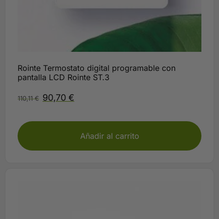
Rointe Termostato digital programable con
pantalla LCD Rointe ST.3
90,70
€
110,11
€
plazo según disponibilidad Rointe
Añadir al carrito