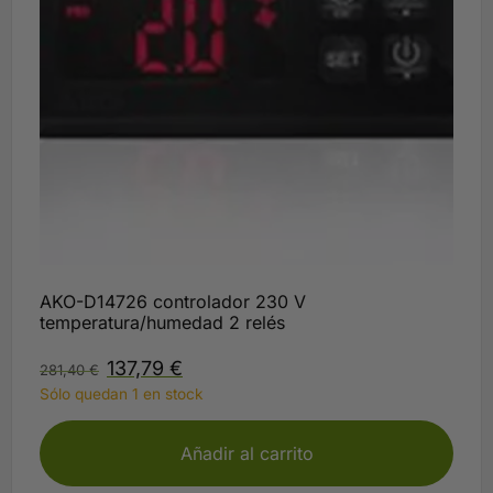
AKO-D14726 controlador 230 V
temperatura/humedad 2 relés
137,79
€
281,40
€
Sólo quedan 1 en stock
Añadir al carrito