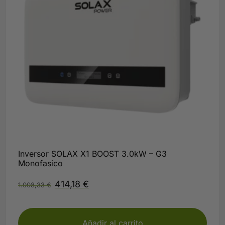
Inversor SOLAX X1 BOOST 3.0kW – G3
Monofasico
414,18
€
1.008,33
€
Plazo 3-5 días
Añadir al carrito