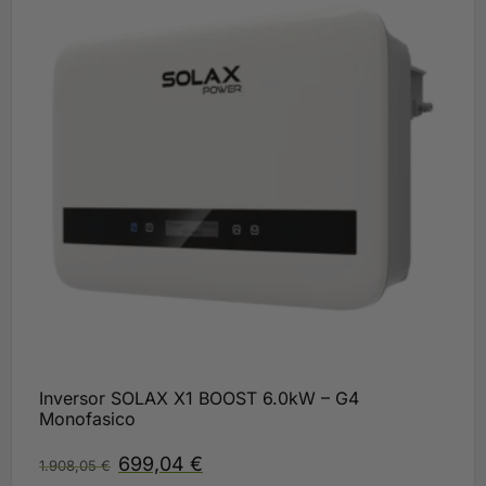
Inversor SOLAX X1 BOOST 6.0kW – G4
Monofasico
699,04
€
1.908,05
€