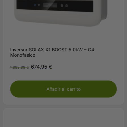
Inversor SOLAX X1 BOOST 5.0kW – G4
Monofasico
674,95
€
1.888,89
€
Plazo 3-5 días
Añadir al carrito