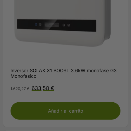
Inversor SOLAX X1 BOOST 3.6kW monofase G3
Monofasico
633,58
€
1.620,27
€
Plazo 3-5 días
Añadir al carrito