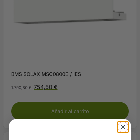
BMS SOLAX MSC0800E / IES
754,50
€
1.790,80
€
Plazo 3-5 días
Añadir al carrito