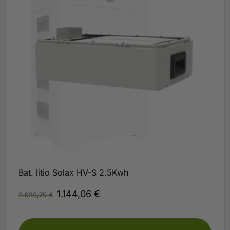
Bat. litio Solax HV-S 2.5Kwh
1.144,06
€
2.920,70
€
Plazo 3-5 días