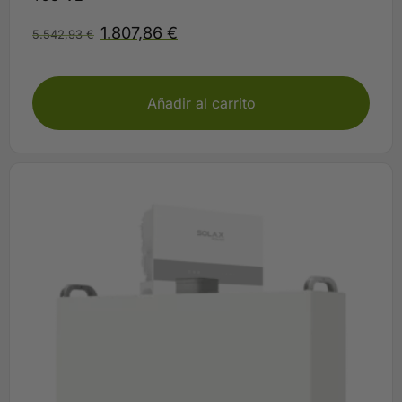
1.807,86
€
5.542,93
€
Plazo de entrega Finales de JUNIO
Añadir al carrito