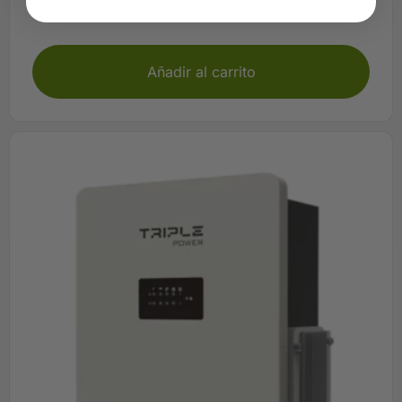
720,28
€
1.705,53
€
Plazo 3-5 días
Añadir al carrito