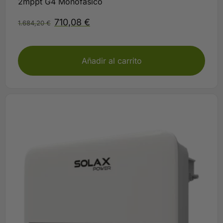
2mppt G4 Monofasico
710,08
€
1.684,20
€
Plazo 3-5 días
Añadir al carrito