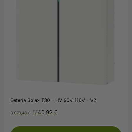
Batería Solax T30 – HV 90V-116V – V2
1.140,92
€
3.078,48
€
Plazo 3-5 días