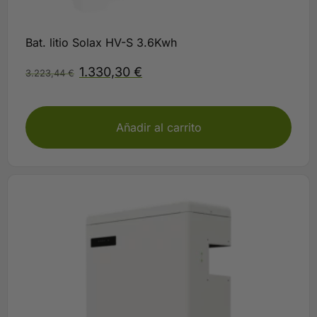
Bat. litio Solax HV-S 3.6Kwh
1.330,30
€
3.223,44
€
Plazo 10 días
Añadir al carrito