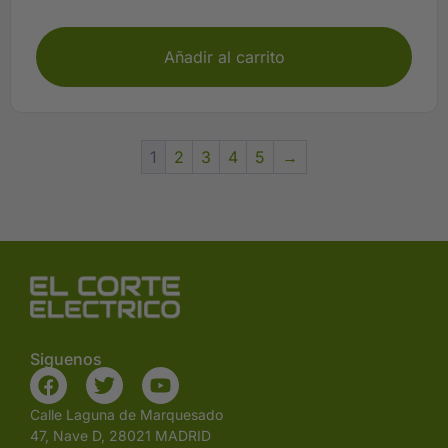
Plazo 3-5 días
Añadir al carrito
1
2
3
4
5
→
Siguenos
Calle Laguna de Marquesado
47, Nave D, 28021 MADRID