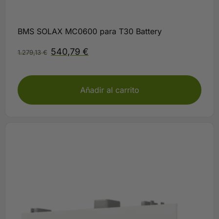
BMS SOLAX MC0600 para T30 Battery
540,79
€
1.279,13
€
Plazo 3-5 días
Añadir al carrito