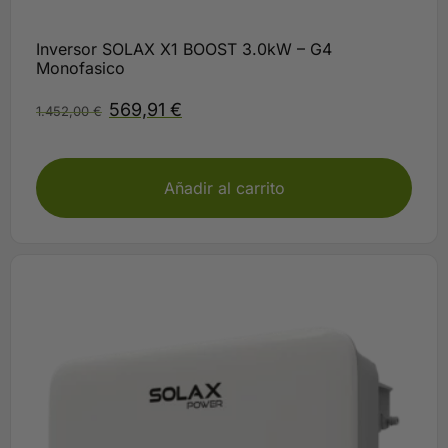
Inversor SOLAX X1 BOOST 3.0kW – G4
Monofasico
569,91
€
1.452,00
€
Plazo 3-5 días
Añadir al carrito