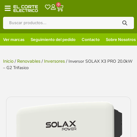
0
Ver marcas
Seguimiento del pedido
Contacto
Sobre Nosotros
Inicio
/
Renovables
/
Inversores
/ Inversor SOLAX X3 PRO 20.0kW
– G2 Trifasico