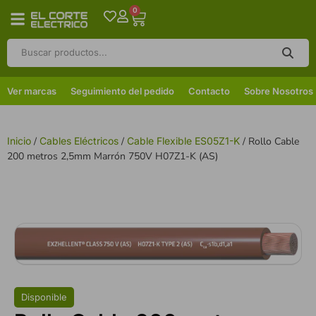
0
Ver marcas
Seguimiento del pedido
Contacto
Sobre Nosotros
Inicio
/
Cables Eléctricos
/
Cable Flexible ES05Z1-K
/ Rollo Cable
200 metros 2,5mm Marrón 750V H07Z1-K (AS)
Disponible