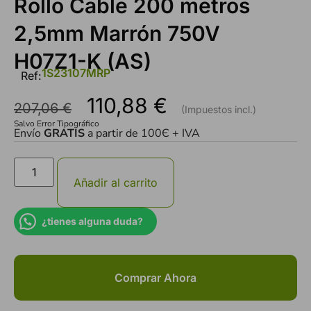
Rollo Cable 200 metros
2,5mm Marrón 750V
H07Z1-K (AS)
1S23107MRP
Ref:
110,88
€
207,06
€
Salvo Error Tipográfico
Envío
GRATIS
a partir de 100Є + IVA
Añadir al carrito
¿tienes alguna duda?
Comprar Ahora