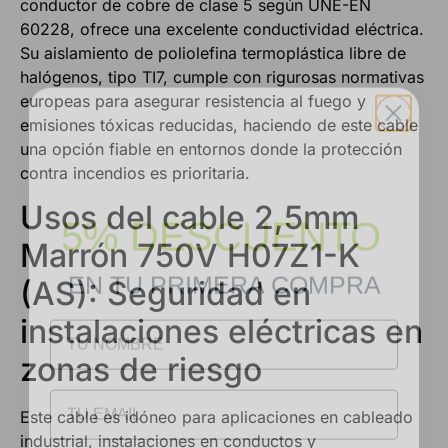
conductor de cobre de clase 5 según UNE-EN
60228, ofrece una excelente conductividad eléctrica.
Su aislamiento de poliolefina termoplástica libre de
halógenos, tipo TI7, cumple con rigurosas normativas
europeas para asegurar resistencia al fuego y
emisiones tóxicas reducidas, haciendo de este cable
una opción fiable en entornos donde la protección
contra incendios es prioritaria.
5% DESCUENTO
Usos del cable 2,5mm
Marrón 750V H07Z1-K
EN TU PRIMERA COMPRA
(AS): Seguridad en
NOMBRE
instalaciones eléctricas en
zonas de riesgo
Email
Este cable es idóneo para aplicaciones en cableado
industrial, instalaciones en conductos y