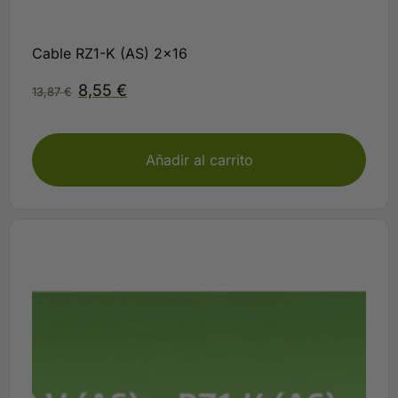
Cable RZ1-K (AS) 2×16
8,55
€
13,87
€
Disponible
Añadir al carrito