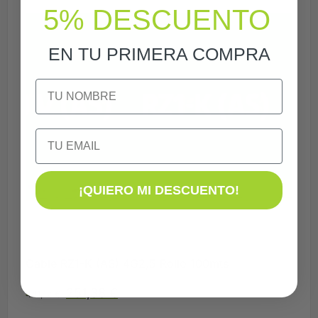
5% DESCUENTO
EN TU PRIMERA COMPRA
NOMBRE
Email
¡QUIERO MI DESCUENTO!
Cable RZ1-K (AS) 4G2,5 Rollo 100mts
251,38
€
441,12
€
Disponible