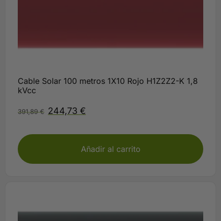
Cable Solar 100 metros 1X10 Rojo H1Z2Z2-K 1,8
kVcc
244,73
€
391,89
€
Disponible
Añadir al carrito