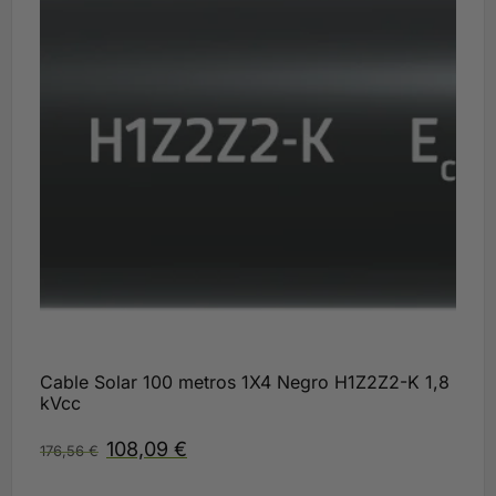
Cable Solar 100 metros 1X4 Negro H1Z2Z2-K 1,8
kVcc
108,09
€
176,56
€
Disponible