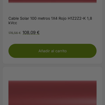
Cable Solar 100 metros 1X4 Rojo H1Z2Z2-K 1,8
kVcc
108,09
€
176,56
€
Disponible
Añadir al carrito