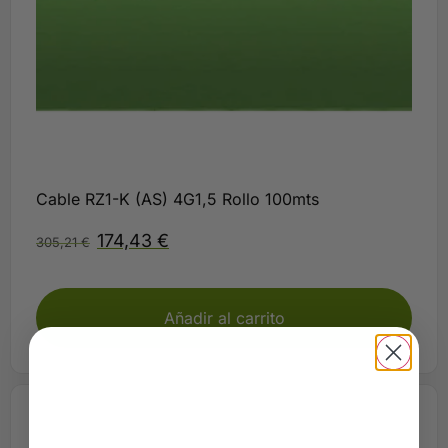
Cable RZ1-K (AS) 4G1,5 Rollo 100mts
174,43
€
305,21
€
Disponible
Añadir al carrito