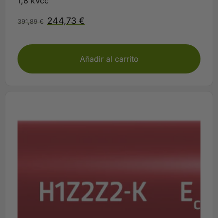
1,8 kVcc
244,73
€
391,89
€
Disponible
Añadir al carrito