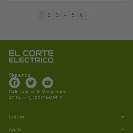
1
2
3
4
5
6
→
Siguenos
Calle Laguna de Marquesado
47, Nave D, 28021 MADRID
Legales
Ayuda