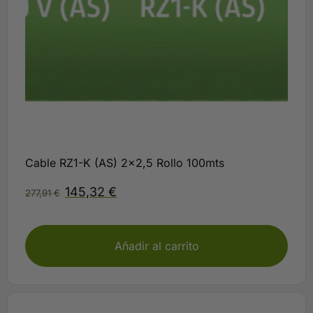
Cable RZ1-K (AS) 2×2,5 Rollo 100mts
145,32
€
277,91
€
Disponible
Añadir al carrito