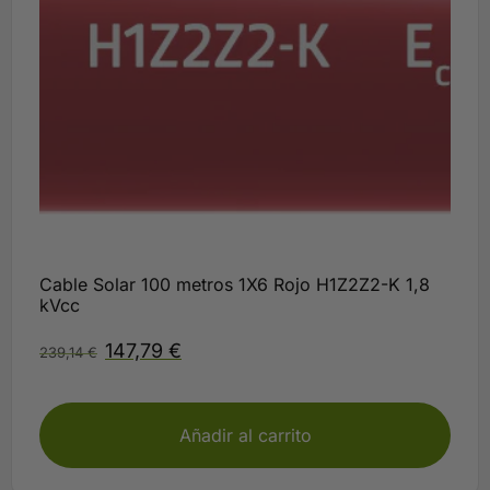
Cable Solar 100 metros 1X6 Rojo H1Z2Z2-K 1,8
kVcc
147,79
€
239,14
€
Disponible
Añadir al carrito