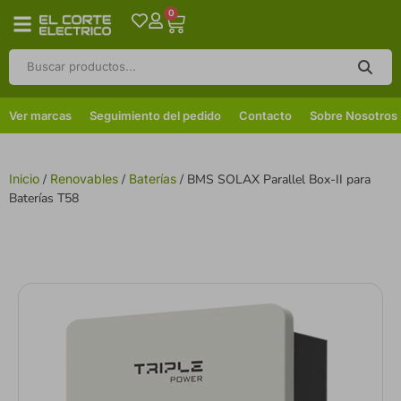
0
Ver marcas
Seguimiento del pedido
Contacto
Sobre Nosotros
Inicio
/
Renovables
/
Baterías
/ BMS SOLAX Parallel Box-II para
Baterías T58