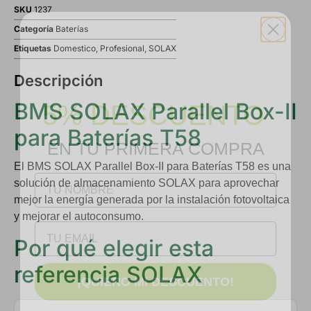
SKU
1237
Categoría
Baterías
Etiquetas
Domestico
,
Profesional
,
SOLAX
Descripción
5% DESCUENTO
BMS SOLAX Parallel Box-II
EN TU PRIMERA COMPRA
para Baterías T58
NOMBRE
El
BMS SOLAX Parallel Box-II para Baterías T58
es una
solución de almacenamiento SOLAX para aprovechar
mejor la energía generada por la instalación fotovoltaica
Email
y mejorar el autoconsumo.
Por qué elegir esta
¡QUIERO MI DESCUENTO!
referencia SOLAX