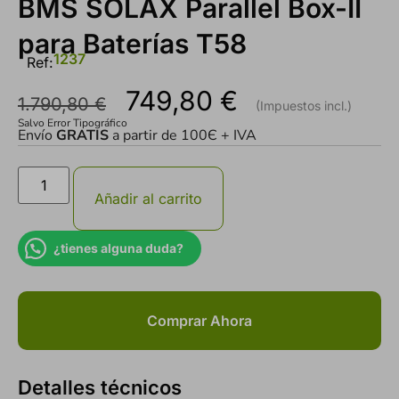
BMS SOLAX Parallel Box-II
para Baterías T58
1237
Ref:
749,80
€
1.790,80
€
Salvo Error Tipográfico
Envío
GRATIS
a partir de 100Є + IVA
Añadir al carrito
¿tienes alguna duda?
Comprar Ahora
Detalles técnicos