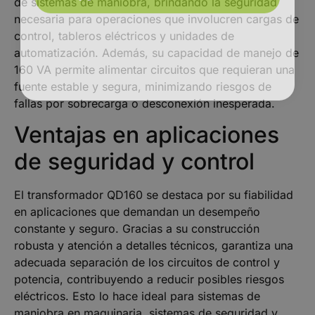
de sistemas de maniobra, brindando la seguridad
necesaria para operaciones que involucren cargas de
control, tableros eléctricos y unidades de
automatización. Además, su capacidad de manejo de
160 VA permite alimentar circuitos que requieran una
fuente estable y segura, minimizando riesgos de
fallas por sobrecarga o desconexión inesperada.
Ventajas en aplicaciones
de seguridad y control
El transformador QD160 se destaca por su fiabilidad
en aplicaciones que demandan un desempeño
constante y seguro. Gracias a su construcción
robusta y atención a detalles técnicos, garantiza una
adecuada separación de los circuitos de control y
potencia, contribuyendo a reducir posibles riesgos
eléctricos. Esto lo hace ideal para sistemas de
maniobra en maquinaria, sistemas de seguridad y