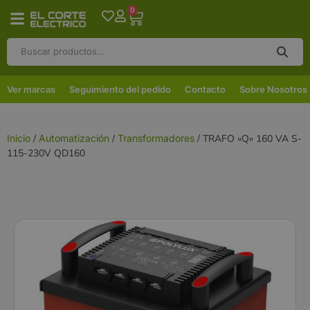
0
Ver marcas
Seguimiento del pedido
Contacto
Sobre Nosotros
Inicio
/
Automatización
/
Transformadores
/ TRAFO «Q» 160 VA S-
115-230V QD160