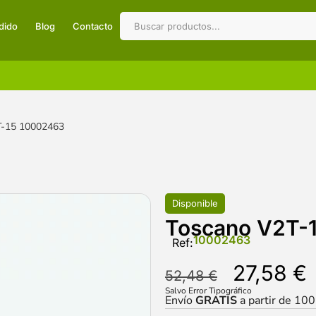
dido
Blog
Contacto
T-15 10002463
Disponible
Toscano V2T-
10002463
Ref:
27,58
€
52,48
€
Salvo Error Tipográfico
Envío
GRATIS
a partir de 10