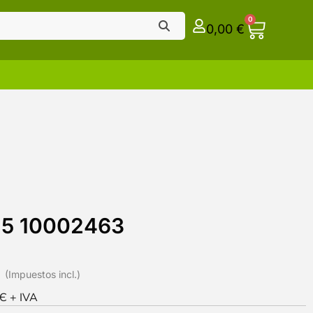
0
0,00
€
15 10002463
0Є + IVA