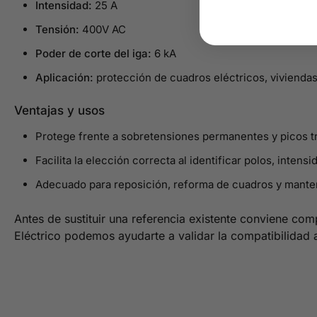
Intensidad:
25 A
Tensión:
400V AC
Poder de corte del iga:
6 kA
Aplicación:
protección de cuadros eléctricos, viviendas
Ventajas y usos
Protege frente a sobretensiones permanentes y picos tr
Facilita la elección correcta al identificar polos, intensi
Adecuado para reposición, reforma de cuadros y mante
Antes de sustituir una referencia existente conviene com
Eléctrico podemos ayudarte a validar la compatibilidad 