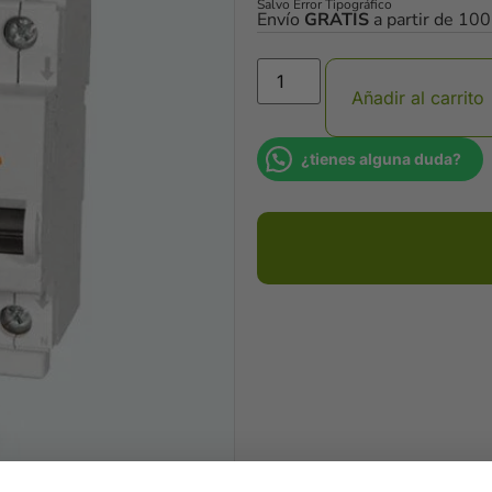
Salvo Error Tipográfico
Envío
GRATIS
a partir de 10
Añadir al carrito
¿tienes alguna duda?