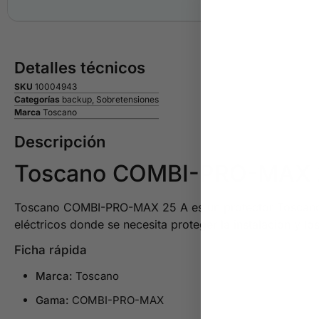
Detalles técnicos
SKU
10004943
Categorías
backup
,
Sobretensiones
Marca
Toscano
Descripción
Toscano COMBI-PRO-MAX 
Toscano COMBI-PRO-MAX 25 A es un protector Toscano pa
eléctricos donde se necesita proteger la instalación y l
Ficha rápida
Marca:
Toscano
Gama:
COMBI-PRO-MAX