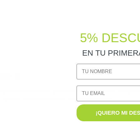
5% DESC
EN TU PRIME
NOMBRE
25 A
Email
ra sobretensiones permanentes y transitorias, con poder
os equipos conectados frente a anomalías de red.
¡QUIERO MI DE