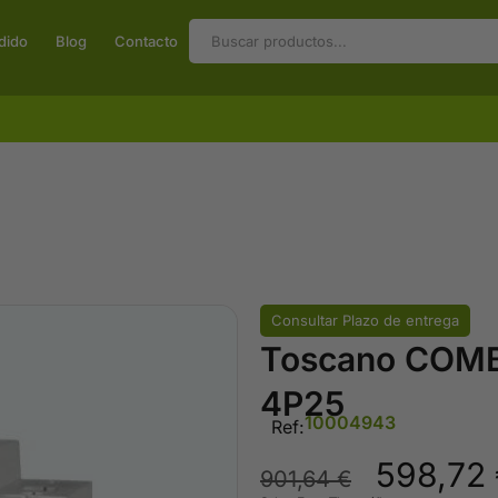
dido
Blog
Contacto
Consultar Plazo de entrega
Toscano COM
4P25
10004943
Ref:
598,72
901,64
€