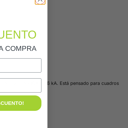
UENTO
RA COMPRA
 de corte del IGA de 6 kA. Está pensado para cuadros
SCUENTO!