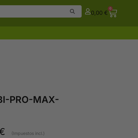
0
0,00
€
BI-PRO-MAX-
€