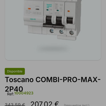
Disponible
Toscano COMBI-PRO-MAX-
2P40
10004923
Ref:
207,02
€
343,59
€