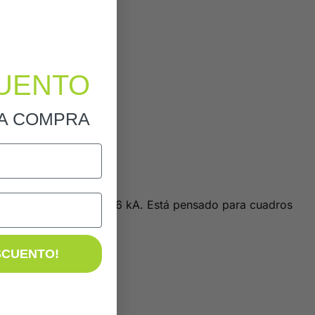
UENTO
RA COMPRA
 de corte del IGA de 6 kA. Está pensado para cuadros
SCUENTO!