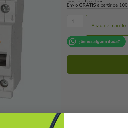
Salvo Error Tipográfico
Envío
GRATIS
a partir de 10
Añadir al carrito
¿tienes alguna duda?