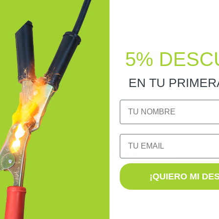
5% DESC
EN TU PRIME
NOMBRE
25 A
Email
ra sobretensiones permanentes y transitorias, con poder
os equipos conectados frente a anomalías de red.
¡QUIERO MI DE