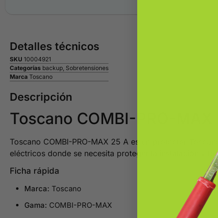
Detalles técnicos
SKU
10004921
Categorías
backup
,
Sobretensiones
Marca
Toscano
Descripción
Toscano COMBI-PRO-MAX 
Toscano COMBI-PRO-MAX 25 A es un protector Toscano pa
eléctricos donde se necesita proteger la instalación y l
Ficha rápida
Marca:
Toscano
Gama:
COMBI-PRO-MAX