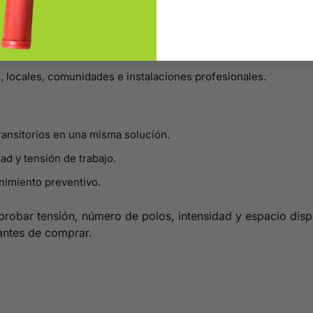
, locales, comunidades e instalaciones profesionales.
ansitorios en una misma solución.
dad y tensión de trabajo.
nimiento preventivo.
probar tensión, número de polos, intensidad y espacio dispo
antes de comprar.