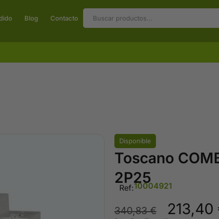
dido
Blog
Contacto
Disponible
Toscano COM
2P25
10004921
Ref:
213,40
340,83
€