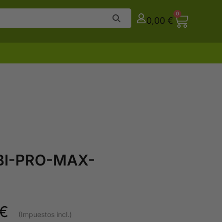
0
0,00
€
BI-PRO-MAX-
€