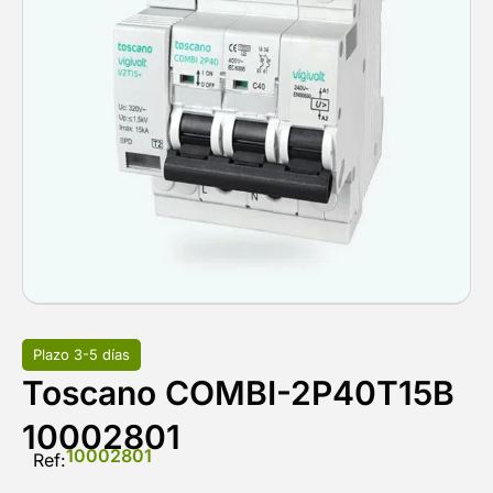
Plazo 3-5 días
Toscano COMBI-2P40T15B
10002801
10002801
Ref: