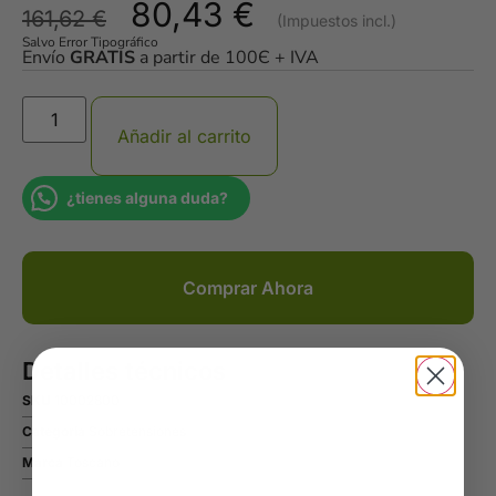
80,43
€
161,62
€
Salvo Error Tipográfico
Envío
GRATIS
a partir de 100Є + IVA
Añadir al carrito
¿tienes alguna duda?
Comprar Ahora
Detalles técnicos
SKU
10002800
Categoría
Sobretensiones
Marca
Toscano