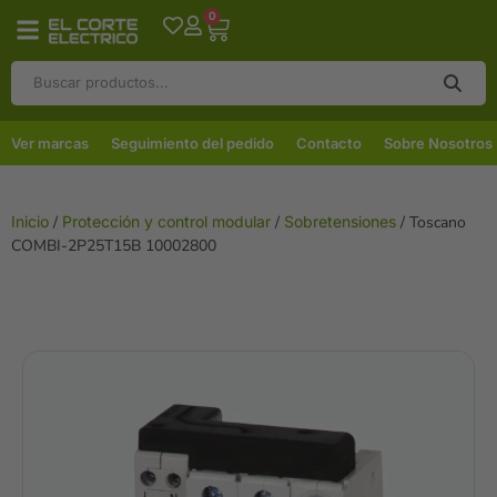
0
Ver marcas
Seguimiento del pedido
Contacto
Sobre Nosotros
Inicio
/
Protección y control modular
/
Sobretensiones
/ Toscano
COMBI-2P25T15B 10002800