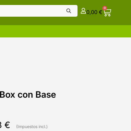
0
0,00
€
Box con Base
8
€