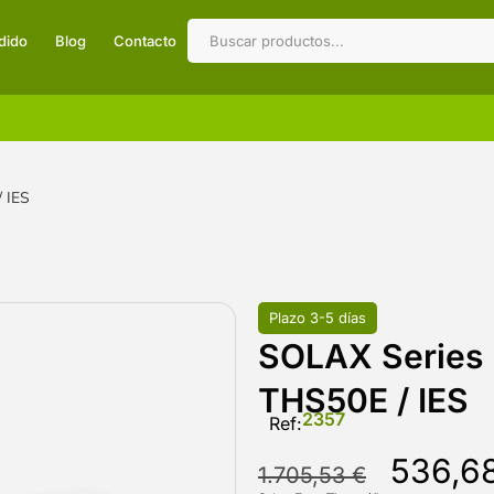
dido
Blog
Contacto
 IES
Plazo 3-5 días
SOLAX Series 
THS50E / IES
2357
Ref:
536,6
1.705,53
€