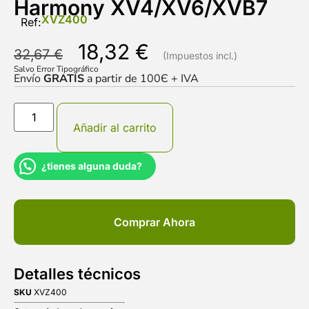
Harmony XV4/XV6/XVB7
XVZ400
Ref:
18,32
€
32,67
€
Salvo Error Tipográfico
Envío
GRATIS
a partir de 100Є + IVA
Añadir al carrito
¿tienes alguna duda?
Comprar Ahora
Detalles técnicos
SKU
XVZ400