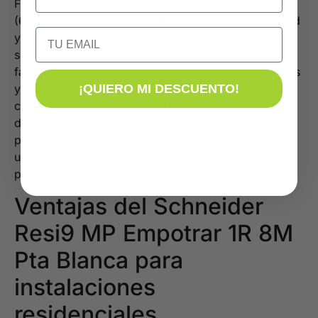
Fabricado en tecnoplástico resistente al fuego
(650°C) y con protección IP40, garantiza durabilidad
Email
y seguridad en entornos residenciales. La instalación
se realiza mediante raíl asimétrico de 35 mm,
facilitando la incorporación de componentes internos
¡QUIERO MI DESCUENTO!
y sin necesidad de plintos adicionales. Además,
cuenta con orificios pre-cortados para una entrada
de cable sencilla, sin placa de montaje, y es apto
para instalaciones nuevas o renovadas, ofreciendo
una solución práctica y eficiente para el montaje y
protección del cuadro eléctrico.
Ventajas del Schneider
Resi9 MP Empotrar 1R 8M
Pta Blanca para
instalaciones
residenciales