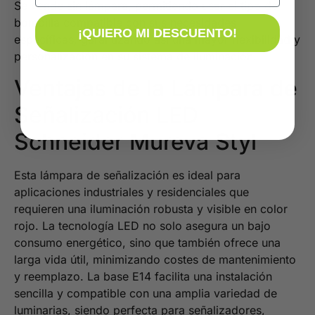
Se vende sin lámpara, permitiendo usar el tipo de
bombilla compatible con sus necesidades
¡QUIERO MI DESCUENTO!
específicas, garantizando así una mayor flexibilidad y
personalización en su sistema de iluminación.
Ventajas de la Lámpara de
Señalización LED
Schneider Mureva Styl
Esta lámpara de señalización es ideal para
aplicaciones industriales y residenciales que
requieren una iluminación robusta y visible en color
rojo. La tecnología LED no solo asegura un bajo
consumo energético, sino que también ofrece una
larga vida útil, minimizando costes de mantenimiento
y reemplazo. La base E14 facilita una instalación
sencilla y compatible con una amplia variedad de
luminarias, siendo perfecta para señalizadores,