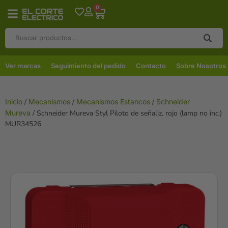
0
Ver marcas
Seguimiento del pedido
Contacto
Sobre Nosotros
Inicio
/
Mecanismos
/
Mecanismos Estancos
/
Schneider
Mureva
/ Schneider Mureva Styl Piloto de señaliz. rojo (lamp no inc.)
MUR34526