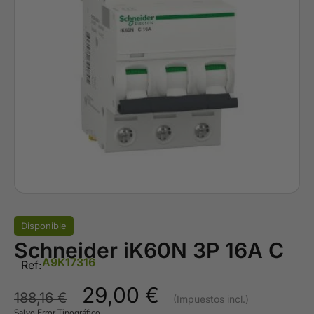
Disponible
Schneider iK60N 3P 16A C
A9K17316
Ref:
29,00
€
188,16
€
Salvo Error Tipográfico