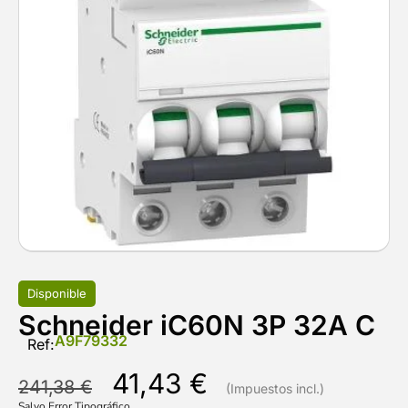
Disponible
Schneider iC60N 3P 32A C
A9F79332
Ref:
41,43
€
241,38
€
Salvo Error Tipográfico