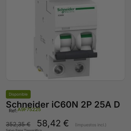
Disponible
Schneider iC60N 2P 25A D
A9F75225
Ref:
58,42
€
352,35
€
Salvo Error Tipográfico