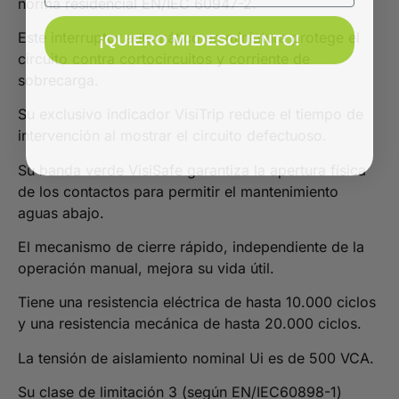
norma residencial EN/IEC 60947-2.
Este interruptor automático en miniatura protege el
¡QUIERO MI DESCUENTO!
circuito contra cortocircuitos y corriente de
sobrecarga.
Su exclusivo indicador VisiTrip reduce el tiempo de
intervención al mostrar el circuito defectuoso.
Su banda verde VisiSafe garantiza la apertura física
de los contactos para permitir el mantenimiento
aguas abajo.
El mecanismo de cierre rápido, independiente de la
operación manual, mejora su vida útil.
Tiene una resistencia eléctrica de hasta 10.000 ciclos
y una resistencia mecánica de hasta 20.000 ciclos.
La tensión de aislamiento nominal Ui es de 500 VCA.
Su clase de limitación 3 (según EN/IEC60898-1)