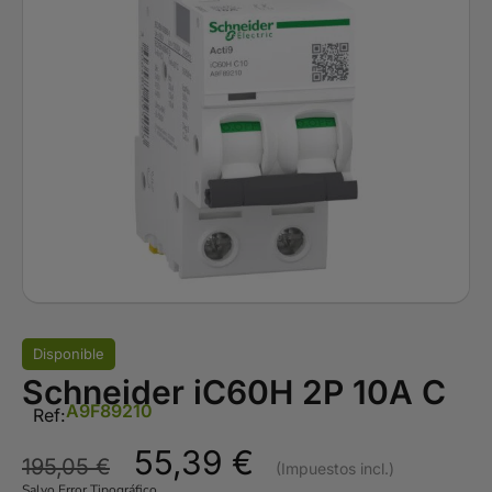
Disponible
Schneider iC60H 2P 10A C
A9F89210
Ref:
55,39
€
195,05
€
Salvo Error Tipográfico