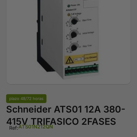
plazo 48/72 horas
Schneider ATS01 12A 380-
415V TRIFASICO 2FASES
ATS01N212QN
Ref: