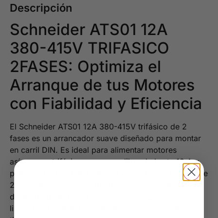
Descripción
Schneider ATS01 12A
380-415V TRIFASICO
2FASES: Optimiza el
Arranque de tus Motores
con Fiabilidad y Eficiencia
El Schneider ATS01 12A 380-415V trifásico de 2
fases es un arrancador suave diseñado para montar
en carril DIN. Es ideal para alimentar motores
asíncronos trifásicos con un calibre de hasta 12 A y
potencia nominal de hasta 3 kW o 3 CV en tensión de
200 a 240 V CA. Su estructura compacta de 45 mm
de ancho permite su instalación en espacios
limitados, facilitando la integración en diferentes