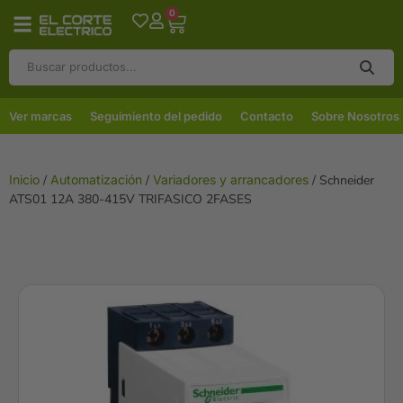
0
Ver marcas
Seguimiento del pedido
Contacto
Sobre Nosotros
Inicio
/
Automatización
/
Variadores y arrancadores
/ Schneider
ATS01 12A 380-415V TRIFASICO 2FASES