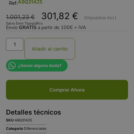
A9Q31425
Ref:
301,82
€
1.001,23
€
Salvo Error Tipográfico
Envío
GRATIS
a partir de 100Є + IVA
Añadir al carrito
¿tienes alguna duda?
Comprar Ahora
Detalles técnicos
SKU
A9Q31425
Categoría
Diferenciales