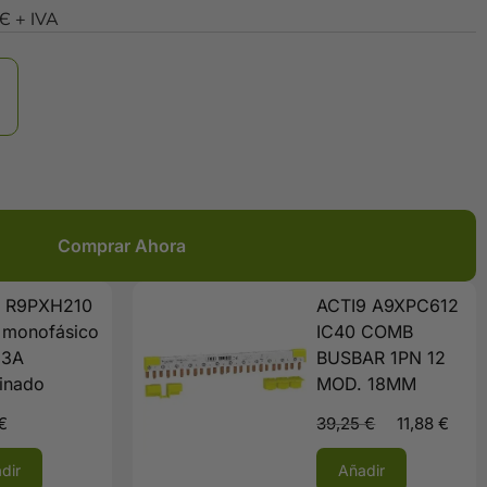
0Є + IVA
Comprar Ahora
9 R9PXH210
ACTI9 A9XPC612
 monofásico
IC40 COMB
63A
BUSBAR 1PN 12
inado
MOD. 18MM
€
39,25
€
11,88
€
dir
Añadir