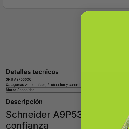
Detalles técnicos
SKU
A9P53606
Categorías
Automáticos
,
Protección y control modular
Marca
Schneider
Descripción
Schneider A9P53606 IC40F 1
confianza