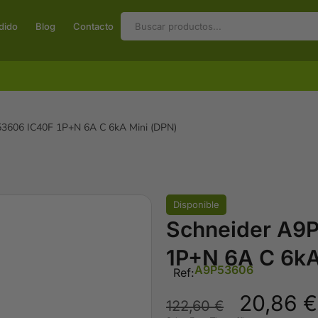
dido
Blog
Contacto
53606 IC40F 1P+N 6A C 6kA Mini (DPN)
Disponible
Schneider A9
1P+N 6A C 6kA
A9P53606
Ref:
20,86
€
122,60
€