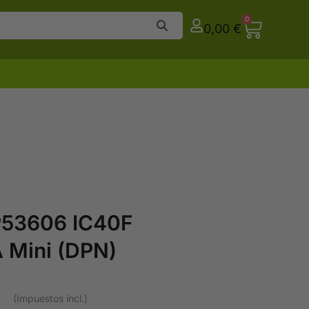
0
0,00
€
P53606 IC40F
 Mini (DPN)