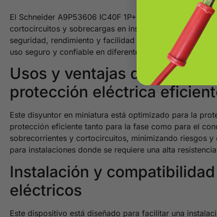
El Schneider A9P53606 IC40F 1P+N 6A C 6kA Mini (DPN) 
cortocircuitos y sobrecargas en instalaciones eléctrica
seguridad, rendimiento y facilidad de instalación. Su c
uso seguro y confiable en diferentes aplicaciones eléctri
Usos y ventajas del Schne
protección eléctrica eficien
Este disyuntor en miniatura está optimizado para la prote
protección eficiente tanto para la fase como para el co
sobrecorrientes y cortocircuitos, minimizando riesgos 
para instalaciones donde se requiere una alta resistencia
Instalación y compatibilid
eléctricos
Este dispositivo está diseñado para facilitar una instal