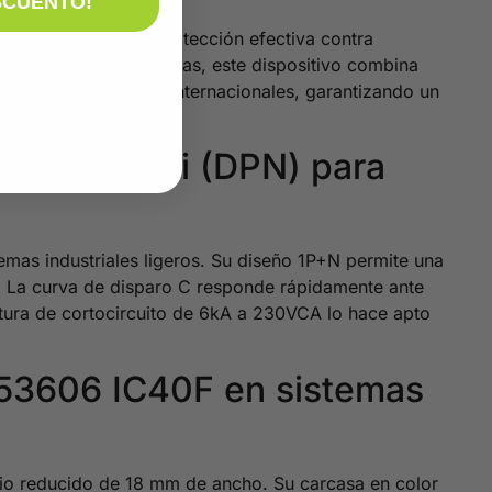
SCUENTO!
para ofrecer una protección efectiva contra
ta y funciones avanzadas, este dispositivo combina
 con las normativas internacionales, garantizando un
 C 6kA Mini (DPN) para
temas industriales ligeros. Su diseño 1P+N permite una
o. La curva de disparo C responde rápidamente ante
tura de cortocircuito de 6kA a 230VCA lo hace apto
9P53606 IC40F en sistemas
pacio reducido de 18 mm de ancho. Su carcasa en color