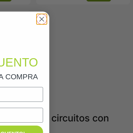
 2P 40A 30mA
I
,76
€
34
€
ñadir
UENTO
RA COMPRA
otege tus circuitos con