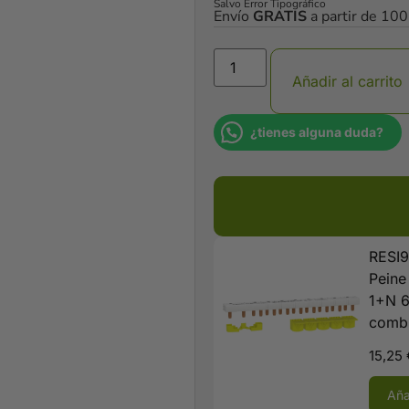
Salvo Error Tipográfico
Envío
GRATIS
a partir de 10
Añadir al carrito
¿tienes alguna duda?
RESI
Peine
1+N 
comb
15,25
Aña