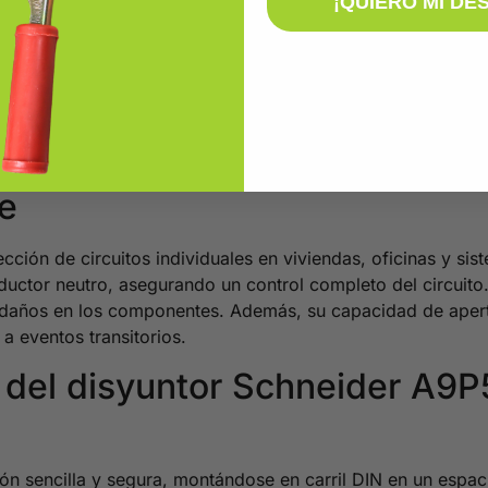
¡QUIERO MI DE
es un interruptor automático en miniatura (MCB) diseñado 
s residenciales e industriales. Con una construcción compac
apacidad para desconectar corrientes de hasta 6kA conforma
cas.
ider A9P53606 IC40F 1P+N 6A
te
cción de circuitos individuales en viviendas, oficinas y sis
nductor neutro, asegurando un control completo del circuit
y daños en los componentes. Además, su capacidad de aper
 a eventos transitorios.
ad del disyuntor Schneider A
ación sencilla y segura, montándose en carril DIN en un es