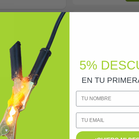
iID
A-S
656
65,
A
5% DESC
EN TU PRIME
NOMBRE
Email
P+N 6A C 6kA Mini (DPN): Pr