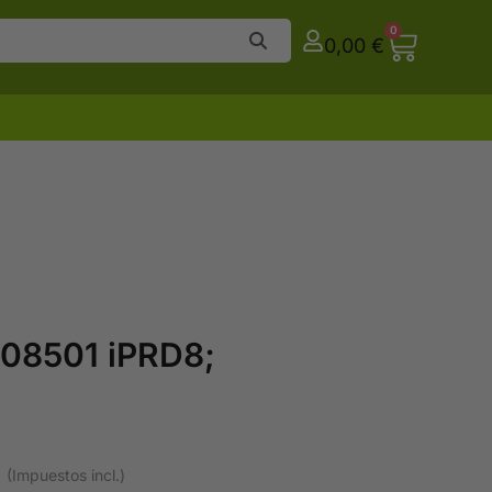
0
0,00
€
08501 iPRD8;