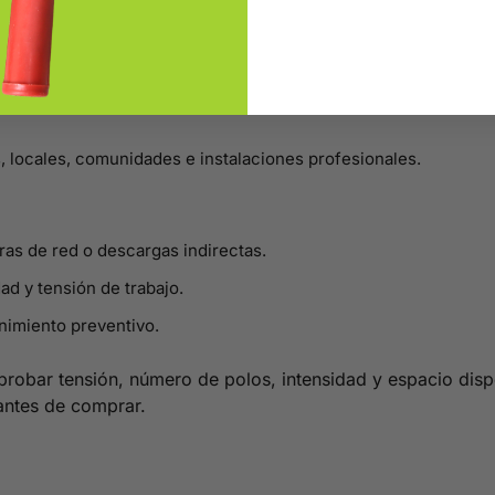
, locales, comunidades e instalaciones profesionales.
ras de red o descargas indirectas.
dad y tensión de trabajo.
nimiento preventivo.
probar tensión, número de polos, intensidad y espacio dispo
antes de comprar.