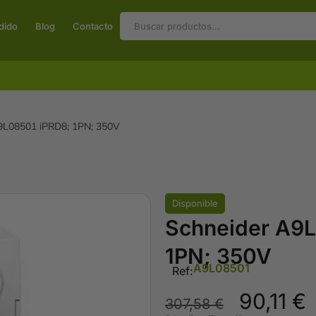
dido
Blog
Contacto
A9L08501 iPRD8; 1PN; 350V
Disponible
Schneider A9L
1PN; 350V
A9L08501
Ref:
90,11
€
307,58
€