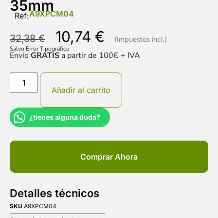
35mm
A9XPCM04
Ref:
10,74
€
32,38
€
Salvo Error Tipográfico
Envío
GRATIS
a partir de 100Є + IVA
Añadir al carrito
¿tienes alguna duda?
Comprar Ahora
Detalles técnicos
SKU
A9XPCM04