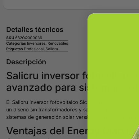
Detalles técnicos
SKU
6B2OQ000036
Categorías
Inversores
,
Renovables
Etiquetas
Profesional
,
Salicru
Descripción
Salicru inversor fotovoltaico
avanzado para sistemas sol
El Salicru inversor fotovoltaico Slc Energy Manager trifá
un diseño sin transformadores y salida de relés, este inv
sistemas de generación solar versátiles y de alta rendimi
Ventajas del Energy Manager