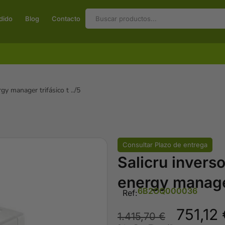
dido
Blog
Contacto
rgy manager trifásico t ../5
Consultar Plazo de entrega
Salicru inverso
energy manager 
6B2OQ000036
Ref:
751,12
1.415,70
€