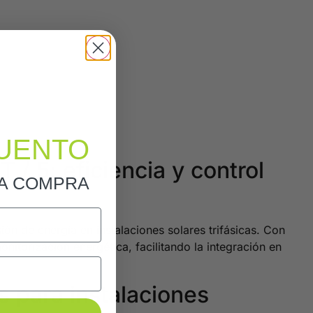
UENTO
 / 5: eficiencia y control
RA COMPRA
ión de energía en instalaciones solares trifásicas. Con
onitorización energética, facilitando la integración en
s para instalaciones