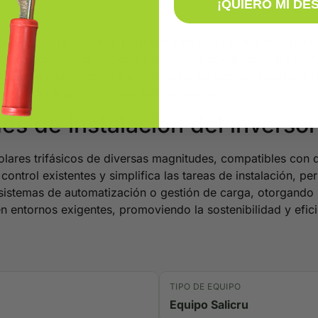
¡QUIERO MI DE
adores, lo que reduce pérdidas y mejora la eficiencia del si
ión en tiempo real. Gracias a su diseño compacto y robusto, 
un rendimiento estable y prolongado. La gestión avanzada 
es y reducir gastos energéticos asociados.
s de instalación del inversor 
solares trifásicos de diversas magnitudes, compatibles con 
 control existentes y simplifica las tareas de instalación, p
sistemas de automatización o gestión de carga, otorgando ma
n entornos exigentes, promoviendo la sostenibilidad y efic
TIPO DE EQUIPO
Equipo Salicru