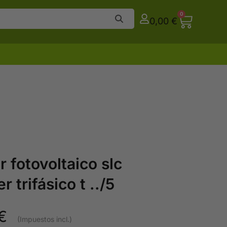
0
0,00
€
r fotovoltaico slc
trifásico t ../5
€