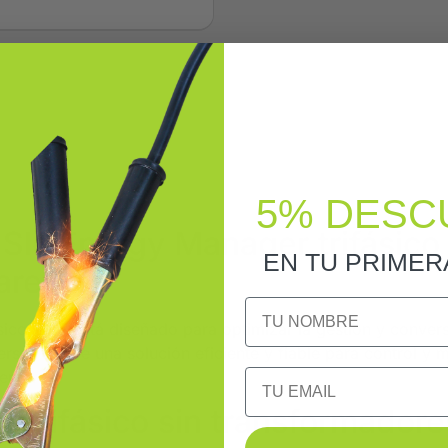
5% DESC
 Slc Energy Manager trifásico T
EN TU PRIME
ares
NOMBRE
sico T / 5 está diseñado para optimizar la gestión y convers
ersor ofrece una solución eficiente y fiable para control y m
Email
ento.
 trifásico sin transformadore