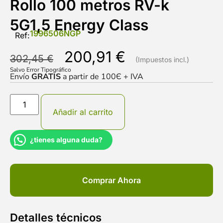
Rollo 100 metros RV-k
5G1,5 Energy Class
1996506NGP
Ref:
200,91
€
302,45
€
Salvo Error Tipográfico
Envío
GRATIS
a partir de 100Є + IVA
Añadir al carrito
¿tienes alguna duda?
Comprar Ahora
Detalles técnicos