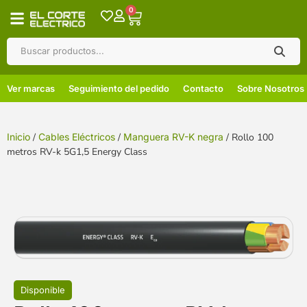
0
Ver marcas
Seguimiento del pedido
Contacto
Sobre Nosotros
Inicio
/
Cables Eléctricos
/
Manguera RV-K negra
/ Rollo 100
metros RV-k 5G1,5 Energy Class
Disponible