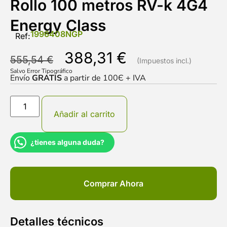
Rollo 100 metros RV-k 4G4
Energy Class
1996408NGP
Ref:
388,31
€
555,54
€
Salvo Error Tipográfico
Envío
GRATIS
a partir de 100Є + IVA
Añadir al carrito
¿tienes alguna duda?
Comprar Ahora
Detalles técnicos