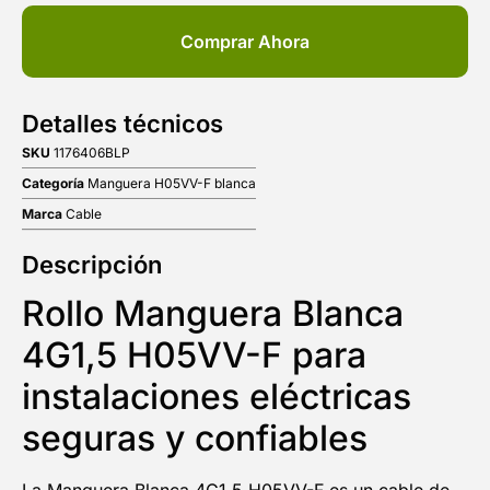
Comprar Ahora
Detalles técnicos
SKU
1176406BLP
Categoría
Manguera H05VV-F blanca
Marca
Cable
Descripción
Rollo Manguera Blanca
4G1,5 H05VV-F para
instalaciones eléctricas
seguras y confiables
La Manguera Blanca 4G1,5 H05VV-F es un cable de