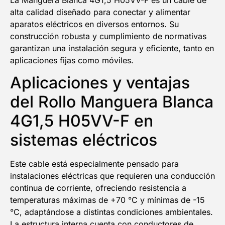
alta calidad diseñado para conectar y alimentar
aparatos eléctricos en diversos entornos. Su
construcción robusta y cumplimiento de normativas
garantizan una instalación segura y eficiente, tanto en
aplicaciones fijas como móviles.
Aplicaciones y ventajas
del Rollo Manguera Blanca
5% DESCUENTO
4G1,5 H05VV-F en
sistemas eléctricos
EN TU PRIMERA COMPRA
NOMBRE
Este cable está especialmente pensado para
instalaciones eléctricas que requieren una conducción
continua de corriente, ofreciendo resistencia a
Email
temperaturas máximas de +70 °C y mínimas de -15
°C, adaptándose a distintas condiciones ambientales.
La estructura interna cuenta con conductores de