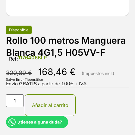
Disponible
Rollo 100 metros Manguera
Blanca 4G1,5 H05VV-F
1176406BLP
Ref:
168,46
€
320,89
€
Salvo Error Tipográfico
Envío
GRATIS
a partir de 100Є + IVA
Añadir al carrito
¿tienes alguna duda?