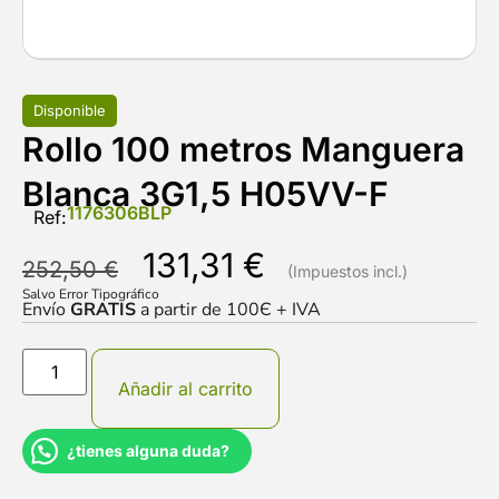
Disponible
Rollo 100 metros Manguera
Blanca 3G1,5 H05VV-F
1176306BLP
Ref:
131,31
€
252,50
€
Salvo Error Tipográfico
Envío
GRATIS
a partir de 100Є + IVA
Añadir al carrito
¿tienes alguna duda?