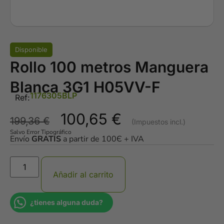
Disponible
Rollo 100 metros Manguera
Blanca 3G1 H05VV-F
1176305BLP
Ref:
100,65
€
199,36
€
Salvo Error Tipográfico
Envío
GRATIS
a partir de 100Є + IVA
Añadir al carrito
¿tienes alguna duda?