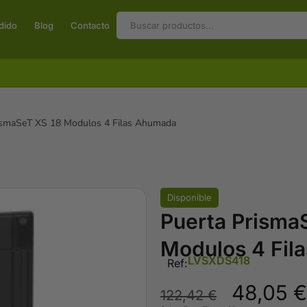
dido
Blog
Contacto
ismaSeT XS 18 Modulos 4 Filas Ahumada
Disponible
Puerta Prisma
Modulos 4 Fil
LVSXDS418
Ref:
48,05
€
122,42
€