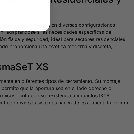
litando su integración en diversas configuraciones
ión, adaptándose a las necesidades específicas del
n física y seguridad, ideal para sectores residenciales
mado proporciona una estética moderna y discreta,
rismaSeT XS
mente en diferentes tipos de cerramiento. Su montaje
 permite que la apertura sea en el lado derecho o
érmicos, junto con su resistencia a impactos IK09,
ad con diversos sistemas hacen de esta puerta la opción