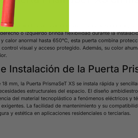
n cerramientos tanto de empotrar como de superficie, faci
 derecho o izquierdo brinda flexibilidad durante la instalac
 y calor anormal hasta 650°C, esta puerta combina protecció
a control visual y acceso protegido. Además, su color ahu
ior.
de Instalación de la Puerta P
18 mm, la Puerta PrismaSeT XS se instala rápida y sencilla
ecesidades estructurales del espacio. El diseño ambidiestro
tencia del material tecnoplástico a fenómenos eléctricos y t
exigentes. La facilidad de mantenimiento y su compatibilid
ra y estética en aplicaciones residenciales o terciarias.