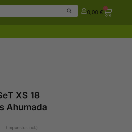
0
0,00
€
SeT XS 18
as Ahumada