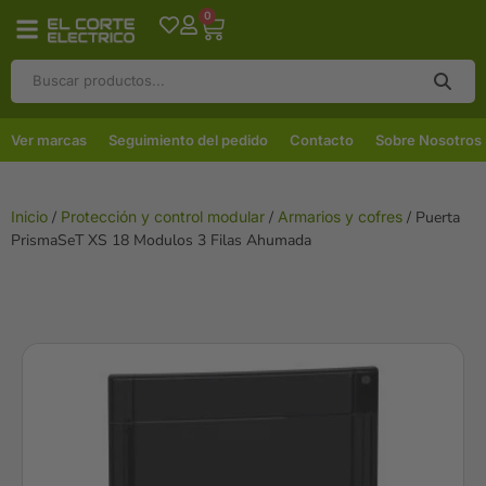
0
Ver marcas
Seguimiento del pedido
Contacto
Sobre Nosotros
Inicio
/
Protección y control modular
/
Armarios y cofres
/ Puerta
PrismaSeT XS 18 Modulos 3 Filas Ahumada