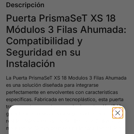
Descripción
Puerta PrismaSeT XS 18
Módulos 3 Filas Ahumada:
Compatibilidad y
Seguridad en su
Instalación
La Puerta PrismaSeT XS 18 Modulos 3 Filas Ahumada
es una solución diseñada para integrarse
perfectamente en envolventes con características
específicas. Fabricada en tecnoplástico, esta puerta
transparente presenta un grado de protección IP40,
garantizando resistencia y seguridad en ambientes
residenciales y terciarios. Su diseño de 3 filas y 18
módulos de 18 mm permite una integración eficiente