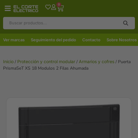
0
Ver marcas
Seguimiento del pedido
Contacto
Sobre Nosotros
Inicio
/
Protección y control modular
/
Armarios y cofres
/ Puerta
PrismaSeT XS 18 Modulos 2 Filas Ahumada