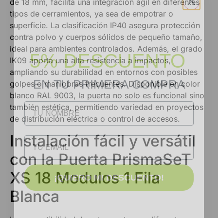
de 18 mm, facilita una integración ágil en diferentes
tipos de cerramientos, ya sea de empotrar o
superficie. La clasificación IP40 asegura protección
contra polvo y cuerpos sólidos de pequeño tamaño,
5% DESCUENTO
ideal para ambientes controlados. Además, el grado
IK09 aporta una alta resistencia a impactos,
ampliando su durabilidad en entornos con posibles
EN TU PRIMERA COMPRA
golpes o maniobras frecuentes. Disponible en color
blanco RAL 9003, la puerta no solo es funcional sino
NOMBRE
también estética, permitiendo variedad en proyectos
de distribución eléctrica o control de accesos.
Email
Instalación fácil y versátil
con la Puerta PrismaSeT
¡QUIERO MI DESCUENTO!
XS 18 Modulos 1 Fila
Blanca