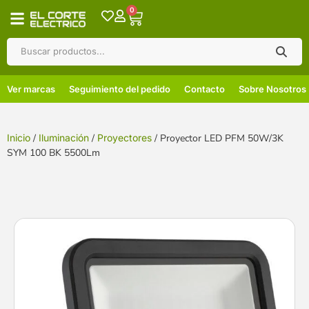
0
Ver marcas
Seguimiento del pedido
Contacto
Sobre Nosotros
Inicio
/
Iluminación
/
Proyectores
/ Proyector LED PFM 50W/3K
SYM 100 BK 5500Lm