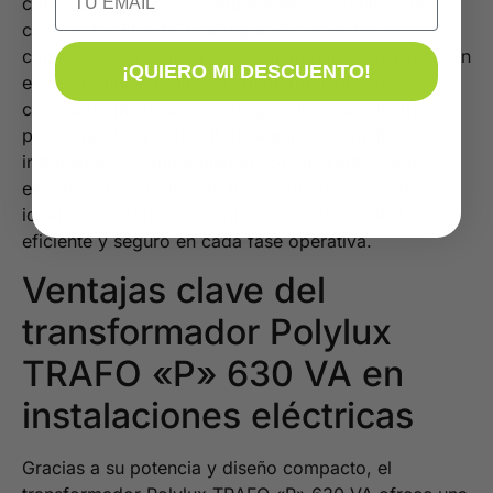
conexión a diversos componentes y circuitos de
control, facilitando su integración en sistemas
complejos. La calidad de sus materiales y la precisión
¡QUIERO MI DESCUENTO!
en su aislamiento garantizan un rendimiento
constante, minimizando riesgos de fallas eléctricas y
prolongando la vida útil del equipo. Su fácil
instalación y compatibilidad con diferentes redes
eléctricas hacen de este transformador una opción
ideal para instalaciones que exigen un control
eficiente y seguro en cada fase operativa.
Ventajas clave del
transformador Polylux
TRAFO «P» 630 VA en
instalaciones eléctricas
Gracias a su potencia y diseño compacto, el