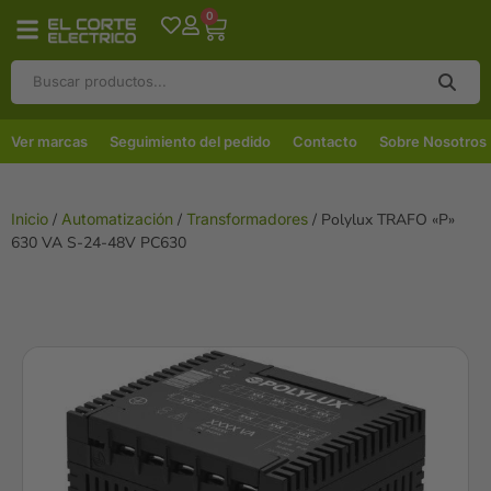
0
Ver marcas
Seguimiento del pedido
Contacto
Sobre Nosotros
Inicio
/
Automatización
/
Transformadores
/ Polylux TRAFO «P»
630 VA S-24-48V PC630