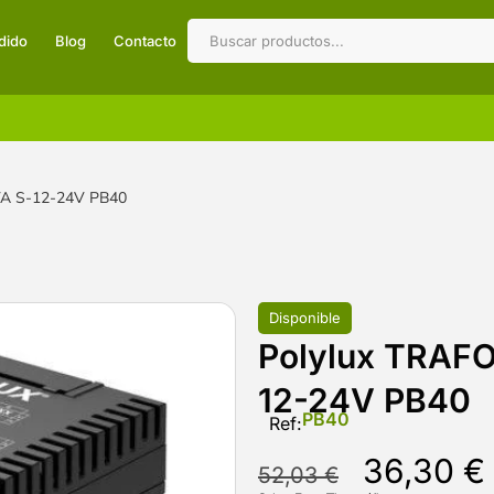
dido
Blog
Contacto
VA S-12-24V PB40
Disponible
Polylux TRAFO
12-24V PB40
PB40
Ref:
36,30
€
52,03
€