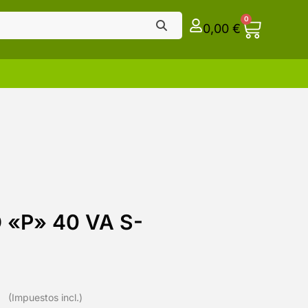
0
0,00
€
 «P» 40 VA S-