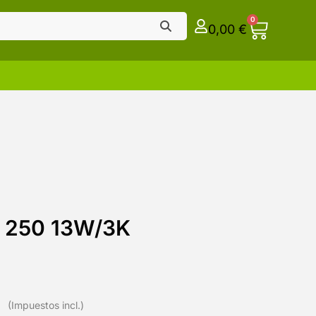
0
0,00
€
e 250 13W/3K