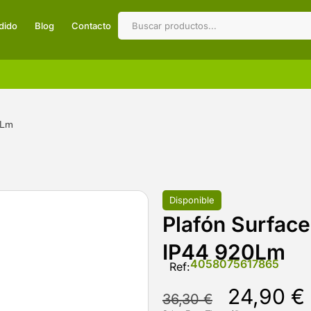
dido
Blog
Contacto
0Lm
Disponible
Plafón Surfac
IP44 920Lm
4058075617865
Ref:
24,90
€
36,30
€