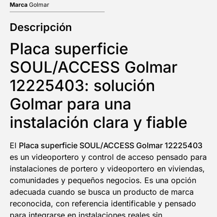
Marca
Golmar
Descripción
Placa superficie
SOUL/ACCESS Golmar
12225403: solución
Golmar para una
instalación clara y fiable
El
Placa superficie SOUL/ACCESS Golmar 12225403
es un videoportero y control de acceso pensado para
5% DESCUENTO
instalaciones de portero y videoportero en viviendas,
comunidades y pequeños negocios. Es una opción
adecuada cuando se busca un producto de marca
EN TU PRIMERA COMPRA
reconocida, con referencia identificable y pensado
para integrarse en instalaciones reales sin
NOMBRE