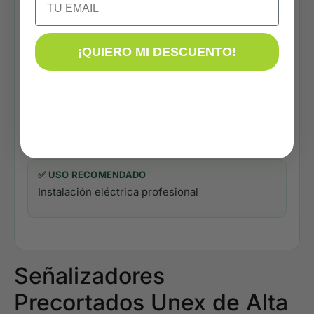
🧩 SERIE / MATERIAL
¡QUIERO MI DESCUENTO!
Según referencia UNEX
🎨 COLOR / ACABADO
Según referencia
✅ USO RECOMENDADO
Instalación eléctrica profesional
Señalizadores
Precortados Unex de Alta