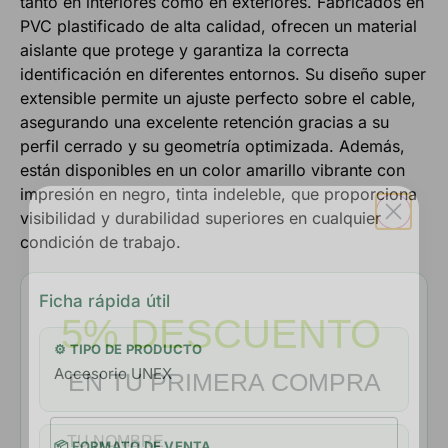
tanto en interiores como en exteriores. Fabricados en
PVC plastificado de alta calidad, ofrecen un material
aislante que protege y garantiza la correcta
identificación en diferentes entornos. Su diseño super
extensible permite un ajuste perfecto sobre el cable,
asegurando una excelente retención gracias a su
perfil cerrado y su geometría optimizada. Además,
están disponibles en un color amarillo vibrante con
impresión en negro, tinta indeleble, que proporciona
visibilidad y durabilidad superiores en cualquier
condición de trabajo.
5% DESCUENTO
Ficha rápida útil
EN TU PRIMERA COMPRA
⚙️ TIPO DE PRODUCTO
Accesorio UNEX
NOMBRE
📦 FORMATO DE VENTA