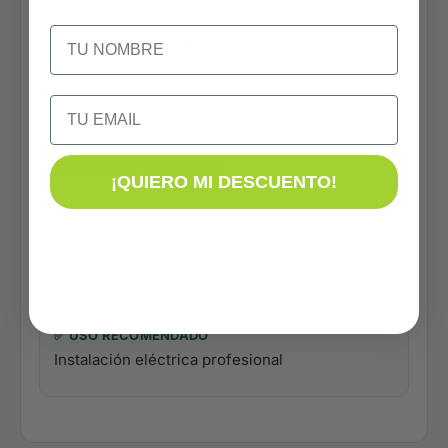
NOMBRE
📦 FORMATO DE VENTA
Pack de 100 unidades
Email
🧩 SERIE / MATERIAL
Según referencia UNEX
¡QUIERO MI DESCUENTO!
🎨 COLOR / ACABADO
Según referencia
✅ USO RECOMENDADO
Instalación eléctrica profesional