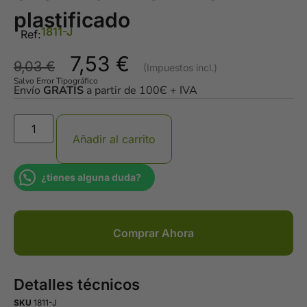
plastificado
1811-J
Ref:
7,53
€
9,03
€
Salvo Error Tipográfico
Envío
GRATIS
a partir de 100Є + IVA
Añadir al carrito
¿tienes alguna duda?
Comprar Ahora
Detalles técnicos
SKU
1811-J