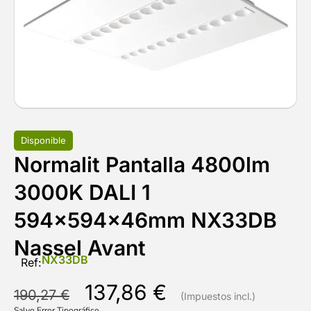
Disponible
Normalit Pantalla 4800lm
3000K DALI 1
594x594x46mm NX33DB
Nassel Avant
NX33DB
Ref:
137,86
€
190,27
€
Salvo Error Tipográfico