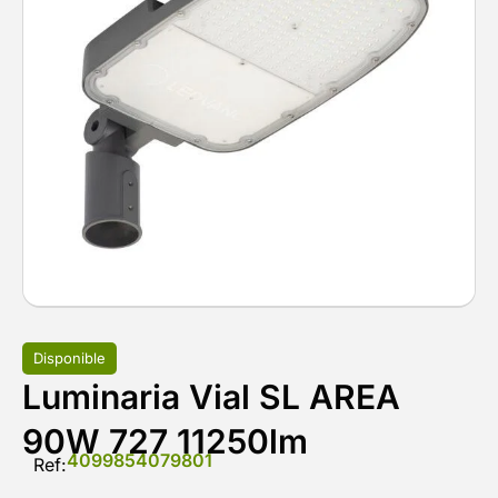
Disponible
Luminaria Vial SL AREA
90W 727 11250lm
4099854079801
Ref: