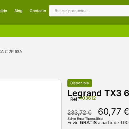
dido
Blog
Contacto
KA C 2P 63A
Disponible
Legrand TX3 
403612
Ref:
60,77
233,72
€
Salvo Error Tipográfico
Envío
GRATIS
a partir de 10