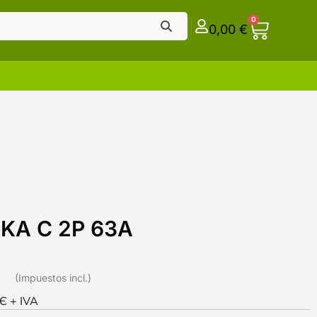
0
0,00
€
6KA C 2P 63A
€
0Є + IVA