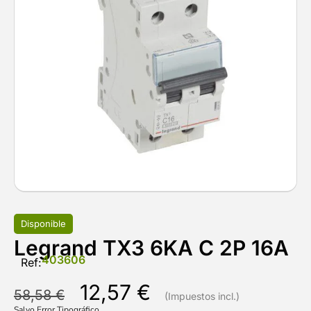
Disponible
Legrand TX3 6KA C 2P 16A
403606
Ref:
12,57
€
58,58
€
Salvo Error Tipográfico